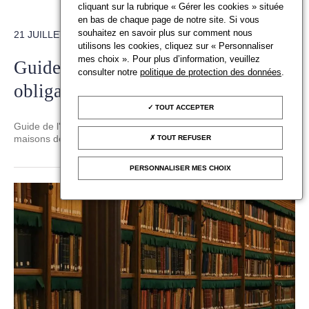
cliquant sur la rubrique « Gérer les cookies » située
en bas de chaque page de notre site. Si vous
souhaitez en savoir plus sur comment nous
21 JUILLET 2025
utilisons les cookies, cliquez sur « Personnaliser
mes choix ». Pour plus d’information, veuillez
Guide de l'application des
consulter notre
politique de protection des données
.
obligations de LCB-FT
TOUT ACCEPTER
Guide de l'application des obligations de LCB-FT pour les
maisons de vente
TOUT REFUSER
PERSONNALISER MES CHOIX