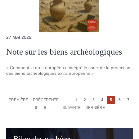
27 MAI 2025
Note sur les biens archéologiques
« Comment le droit européen a intégré le souci de la protection
des biens archéologiques extra européens »
Pagination
PREMIÈRE
PREMIÈRE
PAGE
PRÉCÉDENTE
Page
1
Page
2
Page
3
Page
4
Page
5
Page
6
Page
7
PAGE
PRÉCÉDENTE
courante
Page
8
Page
9
PAGE
SUIVANTE
DERNIÈRE
DERNIÈRE
SUIVANTE
PAGE
Bilan des enchères