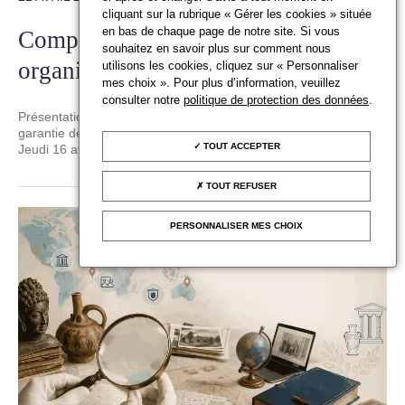
cliquant sur la rubrique « Gérer les cookies » située
en bas de chaque page de notre site. Si vous
Compte-rendu du webinaire
souhaitez en savoir plus sur comment nous
organisé par les Douanes
utilisons les cookies, cliquez sur « Personnaliser
mes choix ». Pour plus d’information, veuillez
consulter notre
politique de protection des données
.
Présentation du nouveau code des douanes et actualité sur la
garantie des métaux précieux.
TOUT ACCEPTER
Jeudi 16 avril 2026
TOUT REFUSER
PERSONNALISER MES CHOIX