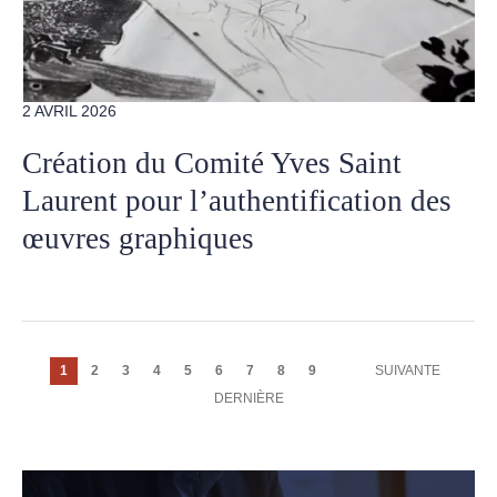
2 AVRIL 2026
Création du Comité Yves Saint
Laurent pour l’authentification des
œuvres graphiques
Pagination
Page
1
Page
2
Page
3
Page
4
Page
5
Page
6
Page
7
Page
8
Page
9
PAGE
SUIVANTE
courante
SUIVANTE
DERNIÈRE
DERNIÈRE
PAGE