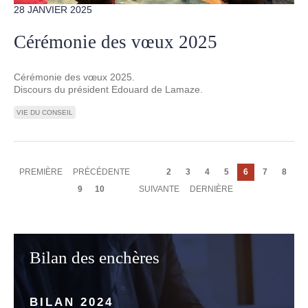
28 JANVIER 2025
Cérémonie des vœux 2025
Cérémonie des vœux 2025.
Discours du président Edouard de Lamaze.
VIE DU CONSEIL
Pagination
PREMIÈRE
PREMIÈRE
PAGE
PRÉCÉDENTE
Page
2
Page
3
Page
4
Page
5
Page
6
Page
7
Page
8
PAGE
PRÉCÉDENTE
courante
Page
9
Page
10
PAGE
SUIVANTE
DERNIÈRE
DERNIÈRE
SUIVANTE
PAGE
Bilan des enchères
BILAN 2024