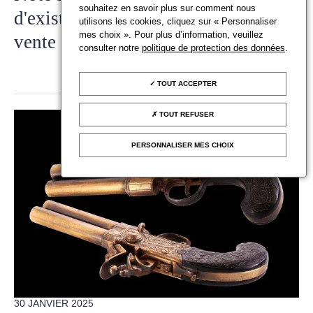
souhaitez en savoir plus sur comment nous
d'existence pour les maisons de
utilisons les cookies, cliquez sur « Personnaliser
mes choix ». Pour plus d’information, veuillez
vente vendant de l'or
consulter notre
politique de protection des données
.
TOUT ACCEPTER
TOUT REFUSER
PERSONNALISER MES CHOIX
30 JANVIER 2025