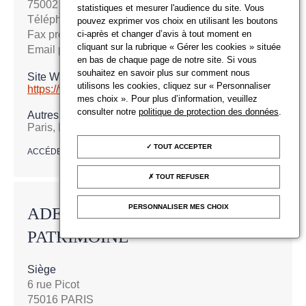
75002 PARIS
statistiques et mesurer l'audience du site. Vous
Téléphone : +33153407710
pouvez exprimer vos choix en utilisant les boutons
ci-après et changer d’avis à tout moment en
Fax professionnel : +33153407720
cliquant sur la rubrique « Gérer les cookies » située
Email professionnel :
contact@ader-paris.fr
en bas de chaque page de notre site. Si vous
souhaitez en savoir plus sur comment nous
Site Web
utilisons les cookies, cliquez sur « Personnaliser
https://www.ader-paris.fr
mes choix ». Pour plus d’information, veuillez
consulter notre
politique de protection des données
.
Autres adresses
Paris, NEUILLY SUR SEINE, PARIS
TOUT ACCEPTER
ACCÉDER À LA FICHE
TOUT REFUSER
PERSONNALISER MES CHOIX
ADER ENTREPRISES &
PATRIMOINE
Siège
6 rue Picot
75016 PARIS