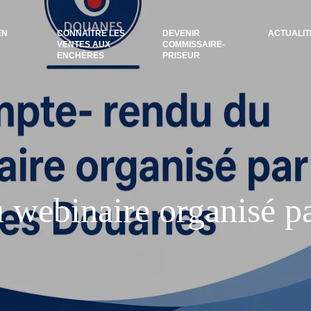
EN
CONNAÎTRE LES
DEVENIR
ACTUALIT
VENTES AUX
COMMISSAIRE-
ENCHÈRES
PRISEUR
webinaire organisé p