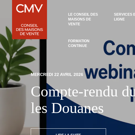
Panneau de gestion des cookies
LE CONSEIL DES
SERVICES 
MAISONS DE
LIGNE
VENTE
FORMATION
CONTINUE
MERCREDI 22 AVRIL 2026
Compte-rendu du 
les Douanes