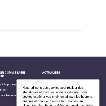
e
rante
NIR COMMISSAIRE-
ACTUALITÉS
EUR
Dernières actualités
s à la profession
Grands dossiers
Nous utilisons des cookies pour réaliser des
mation
Billets du Président
statistiques et mesurer l'audience du site. Vous
rire à l'examen d'accès
pouvez exprimer vos choix en utilisant les boutons
Publications
ci-après et changer d’avis à tout moment en
Agenda du Président
cliquant sur la rubrique « Gérer les cookies » située