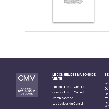
Pagination
LE CONSEIL DES MAISONS DE
SE
VENTE
Con
Présentation du Conseil
Déc
Composition du Conseil
Déc
ser
Trombinoscope
Déc
Les équipes du Conseil
ven