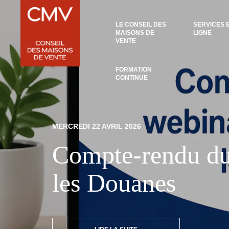
Panneau de gestion des cookies
LE CONSEIL DES
SERVICES 
MAISONS DE
LIGNE
VENTE
FORMATION
CONTINUE
MERCREDI 22 AVRIL 2026
Compte-rendu du 
les Douanes