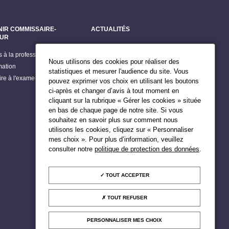
NIR COMMISSAIRE-
ACTUALITÉS
EUR
Dernières actualités
s à la profession
Grands dossiers
Nous utilisons des cookies pour réaliser des
mation
Billets du Président
statistiques et mesurer l'audience du site. Vous
rire à l'examen d'accès
pouvez exprimer vos choix en utilisant les boutons
Publications
ci-après et changer d’avis à tout moment en
Agenda du Président
cliquant sur la rubrique « Gérer les cookies » située
en bas de chaque page de notre site. Si vous
souhaitez en savoir plus sur comment nous
utilisons les cookies, cliquez sur « Personnaliser
mes choix ». Pour plus d’information, veuillez
consulter notre
politique de protection des données
.
TOUT ACCEPTER
TOUT REFUSER
PERSONNALISER MES CHOIX