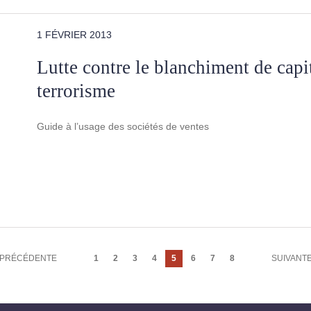
1 FÉVRIER 2013
Lutte contre le blanchiment de capi
terrorisme
Guide à l’usage des sociétés de ventes
PAGE
PRÉCÉDENTE
Page
1
Page
2
Page
3
Page
4
Page
5
Page
6
Page
7
Page
8
PAGE
SUIVANT
PRÉCÉDENTE
courante
SUIVANT