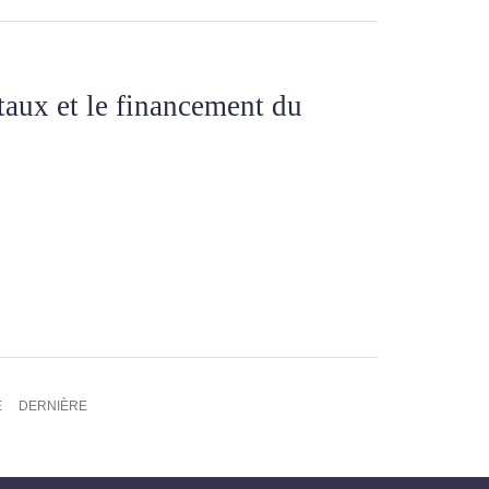
taux et le financement du
E
DERNIÈRE
DERNIÈRE
E
PAGE