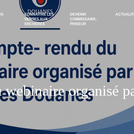
EN
CONNAÎTRE LES
DEVENIR
ACTUALIT
VENTES AUX
COMMISSAIRE-
ENCHÈRES
PRISEUR
webinaire organisé p