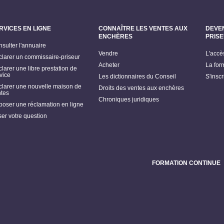
RVICES EN LIGNE
CONNAÎTRE LES VENTES AUX
DEVE
ENCHÈRES
PRIS
sulter l'annuaire
Vendre
L'accè
larer un commissaire-priseur
Acheter
La for
larer une libre prestation de
vice
Les dictionnaires du Conseil
S'insc
larer une nouvelle maison de
Droits des ventes aux enchères
tes
Chroniques juridiques
oser une réclamation en ligne
er votre question
FORMATION CONTINUE