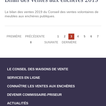
Le bilan des ventes 2019 du Conseil des ventes volontaires de
meubles aux enchères publiques.
Pagination
PREMIÈRE
PREMIÈRE
PAGE
PRÉCÉDENTE
Page
1
Page
2
Page
3
Page
4
Page
5
Page
6
Page
7
PAGE
PRÉCÉDENTE
courante
Page
8
PAGE
SUIVANTE
DERNIÈRE
DERNIÈRE
SUIVANTE
PAGE
LE CONSEIL DES MAISONS DE VENTE
SERVICES EN LIGNE
CONNAÎTRE LES VENTES AUX ENCHÈRES
DEVENIR COMMISSAIRE-PRISEUR
ACTUALITÉS