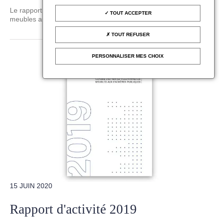
Le rapport d'activité 2020 du Conseil des ventes volontaires de
TOUT ACCEPTER
meubles aux enchères publiques.
TOUT REFUSER
PERSONNALISER MES CHOIX
15 JUIN 2020
Rapport d'activité 2019