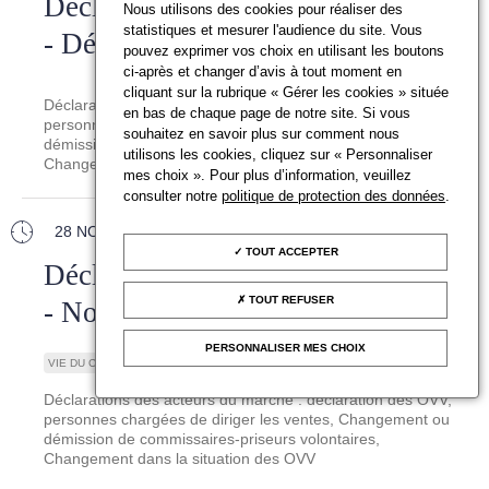
Déclaration des acteurs du marché
Nous utilisons des cookies pour réaliser des
statistiques et mesurer l'audience du site. Vous
- Décembre 2025
pouvez exprimer vos choix en utilisant les boutons
ci-après et changer d’avis à tout moment en
cliquant sur la rubrique « Gérer les cookies » située
Déclarations des acteurs du marché : déclaration des OVV,
en bas de chaque page de notre site. Si vous
personnes chargées de diriger les ventes, Changement ou
souhaitez en savoir plus sur comment nous
démission de commissaires-priseurs volontaires,
utilisons les cookies, cliquez sur « Personnaliser
Changement dans la situation des OVV
mes choix ». Pour plus d’information, veuillez
consulter notre
politique de protection des données
.
28 NOVEMBRE 2025
TOUT ACCEPTER
Déclaration des acteurs du marché
TOUT REFUSER
- Novembre 2025
PERSONNALISER MES CHOIX
VIE DU CONSEIL
Déclarations des acteurs du marché : déclaration des OVV,
personnes chargées de diriger les ventes, Changement ou
démission de commissaires-priseurs volontaires,
Changement dans la situation des OVV