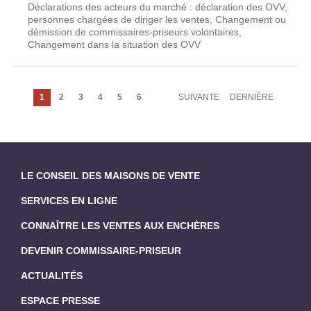
Déclarations des acteurs du marché : déclaration des OVV,
personnes chargées de diriger les ventes, Changement ou
démission de commissaires-priseurs volontaires,
Changement dans la situation des OVV
Pagination
Page
1
Page
2
Page
3
Page
4
Page
5
Page
6
PAGE
SUIVANTE
DERNIÈRE
DERNIÈRE
courante
SUIVANTE
PAGE
LE CONSEIL DES MAISONS DE VENTE
SERVICES EN LIGNE
CONNAÎTRE LES VENTES AUX ENCHÈRES
DEVENIR COMMISSAIRE-PRISEUR
ACTUALITÉS
ESPACE PRESSE