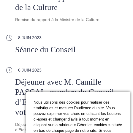
de la Culture
Remise du rapport à la Ministre de la Culture
8 JUIN 2023
Séance du Conseil
6 JUIN 2023
Déjeuner avec M. Camille
PASCAL, membre du Conseil
d’Etat, Président du bureau de
Nous utilisons des cookies pour réaliser des
statistiques et mesurer l'audience du site. Vous
vote
pouvez exprimer vos choix en utilisant les boutons
ci-après et changer d’avis à tout moment en
Déjeuner avec M. Camille PASCAL, membre du Conseil
cliquant sur la rubrique « Gérer les cookies » située
d’Etat, Président du bureau de vote
en bas de chaque page de notre site. Si vous