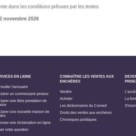
te dans les conditions prévues par les textes.
 02 novembre 2026
RVICES EN LIGNE
CONNAÎTRE LES VENTES AUX
DEVE
ENCHÈRES
PRIS
sulter l'annuaire
Vendre
L'accè
larer un commissaire-priseur
Acheter
La for
larer une libre prestation de
vice
Les dictionnaires du Conseil
S'insc
larer une nouvelle maison de
Droits des ventes aux enchères
tes
Chroniques juridiques
oser une réclamation en ligne
er votre question