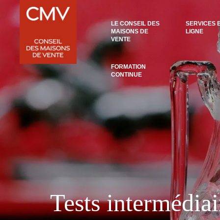
Panneau de gestion des cookies
LE CONSEIL DES
SERVICES 
MAISONS DE
LIGNE
VENTE
FORMATION
CONTINUE
Tests intermédiai