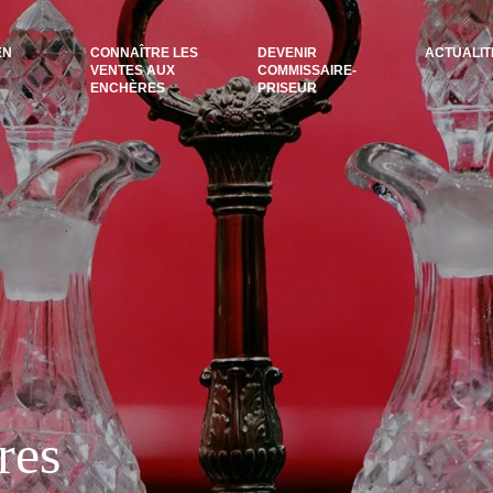
EN
CONNAÎTRE LES
DEVENIR
ACTUALIT
VENTES AUX
COMMISSAIRE-
ENCHÈRES
PRISEUR
res