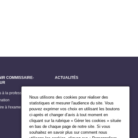
NIR COMMISSAIRE-
ACTUALITÉS
EUR
Dernières actualités
s à la profession
Grands dossiers
Nous utilisons des cookies pour réaliser des
mation
Billets du Président
statistiques et mesurer l'audience du site. Vous
rire à l'examen d'accès
pouvez exprimer vos choix en utilisant les boutons
Publications
ci-après et changer d’avis à tout moment en
Agenda du Président
cliquant sur la rubrique « Gérer les cookies » située
en bas de chaque page de notre site. Si vous
souhaitez en savoir plus sur comment nous