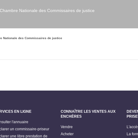
a Chambre Nationale des Commissaires de justice
re Nationale des Commissaires de justice
RVICES EN LIGNE
CONNAÎTRE LES VENTES AUX
DEVE
ENCHÈRES
PRIS
sulter l'annuaire
Vendre
L'accè
larer un commissaire-priseur
Acheter
La for
larer une libre prestation de