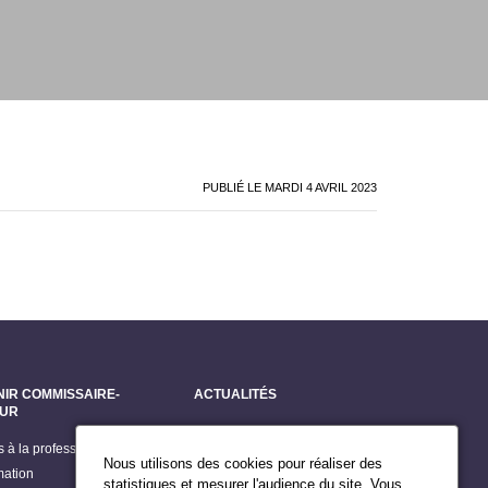
PUBLIÉ LE
MARDI 4 AVRIL 2023
NIR COMMISSAIRE-
ACTUALITÉS
EUR
Dernières actualités
s à la profession
Grands dossiers
Nous utilisons des cookies pour réaliser des
mation
Billets du Président
statistiques et mesurer l'audience du site. Vous