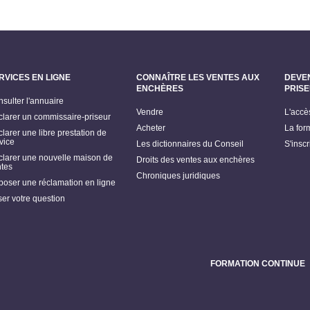
RVICES EN LIGNE
CONNAÎTRE LES VENTES AUX
DEVE
ENCHÈRES
PRIS
sulter l'annuaire
Vendre
L'accè
larer un commissaire-priseur
Acheter
La for
larer une libre prestation de
vice
Les dictionnaires du Conseil
S'insc
larer une nouvelle maison de
Droits des ventes aux enchères
tes
Chroniques juridiques
oser une réclamation en ligne
er votre question
FORMATION CONTINUE