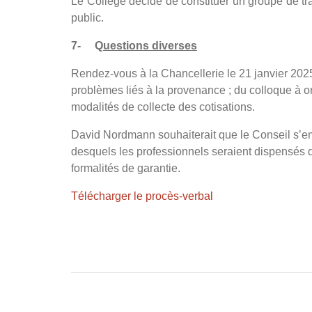
Le Collège décide de constituer un groupe de tra
public.
7-
Q
uestions diverses
Rendez-vous à la Chancellerie le 21 janvier 2025 : 
problèmes liés à la provenance ; du colloque à or
modalités de collecte des cotisations.
David Nordmann souhaiterait que le Conseil s’emp
desquels les professionnels seraient dispensés d
formalités de garantie.
Télécharger le procès-verbal