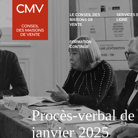
Panneau de gestion des cookies
LE CONSEIL DES
SERVICES 
MAISONS DE
LIGNE
VENTE
FORMATION
CONTINUE
Procès-verbal de 
janvier 2025