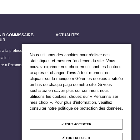
NIR COMMISSAIRE-
ACTUALITÉS
EUR
Dernières actualités
s à la profession
Grands dossiers
Nous utilisons des cookies pour réaliser des
mation
Billets du Président
statistiques et mesurer l'audience du site. Vous
rire à l'examen d'accès
pouvez exprimer vos choix en utilisant les boutons
Publications
ci-après et changer d’avis à tout moment en
Agenda du Président
cliquant sur la rubrique « Gérer les cookies » située
en bas de chaque page de notre site. Si vous
souhaitez en savoir plus sur comment nous
utilisons les cookies, cliquez sur « Personnaliser
mes choix ». Pour plus d’information, veuillez
consulter notre
politique de protection des données
.
TOUT ACCEPTER
TOUT REFUSER