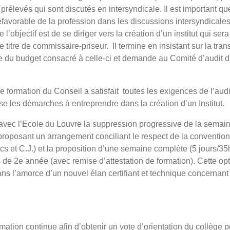
 prélevés qui sont discutés en intersyndicale. Il est important q
éfavorable de la profession dans les discussions intersyndicales
’objectif est de se diriger vers la création d’un institut qui sera
e titre de commissaire-priseur.
Il termine en insistant sur la t
icte du budget consacré à celle-ci et demande au Comité d’audit 
e formation du Conseil a satisfait
toutes les exigences de l’aud
se les démarches à entreprendre dans la création d’un Institut.
 avec l’Ecole du Louvre la suppression progressive de la semaine
roposant un arrangement conciliant le respect de la convention
cs et C.J.) et la proposition d’une semaine complète (5 jours/3
 de 2e année (avec remise d’attestation de formation). Cette opti
dans l’amorce d’un nouvel élan certifiant et technique concernant
ation continue afin d’obtenir un vote d’orientation du collège 