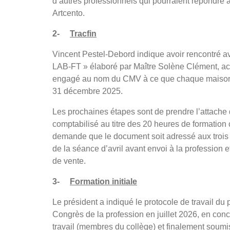
d’autres professionnels qui pourraient répondr
Artcento.
2
-
Tracfin
Vincent Pestel-Debord indique avoir rencontré ave
LAB-FT » élaboré par Maître Solène Clément, acc
engagé au nom du CMV à ce que chaque maison de
31 décembre 2025.
Les prochaines étapes sont de prendre l’attache
comptabilisé au titre des 20 heures de formation 
demande que le document soit adressé aux trois mi
de la séance d’avril avant envoi à la profession 
de vente.
3-
Formation initiale
Le président a indiqué le protocole de travail du
Congrès de la profession en juillet 2026, en conc
travail (membres du collège) et finalement soumis