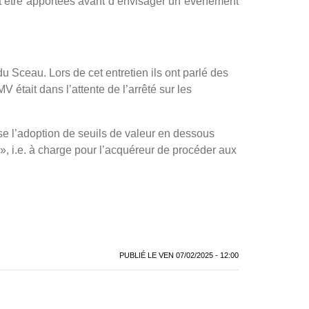
ont être apportées avant d’envisager un évènement
du Sceau. Lors de cet entretien ils ont parlé des
était dans l’attente de l’arrêté sur les
se l’adoption de seuils de valeur en dessous
», i.e. à charge pour l’acquéreur de procéder aux
PUBLIÉ LE
VEN 07/02/2025 - 12:00