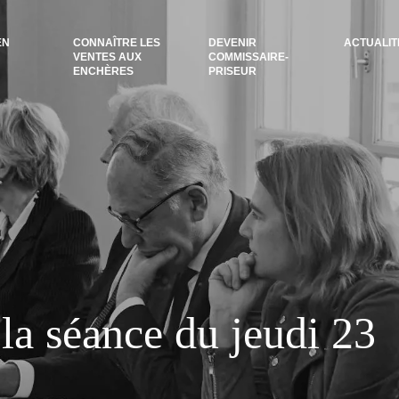
EN
CONNAÎTRE LES
DEVENIR
ACTUALIT
VENTES AUX
COMMISSAIRE-
ENCHÈRES
PRISEUR
la séance du jeudi 23