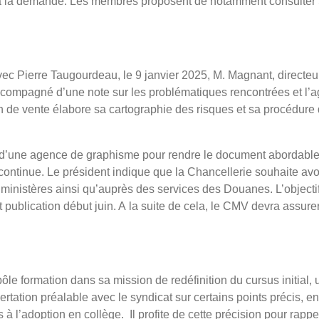
e à la demande. Les membres proposent de notamment consulter 
c Pierre Taugourdeau, le 9 janvier 2025, M. Magnant, directeur 
ompagné d’une note sur les problématiques rencontrées et l’ag
 vente élabore sa cartographie des risques et sa procédure de
 d’une agence de graphisme pour rendre le document abordable 
continue. Le président indique que la Chancellerie souhaite avoi
nistères ainsi qu’auprès des services des Douanes. L’objectif es
et publication début juin. A la suite de cela, le CMV devra assur
 pôle formation dans sa mission de redéfinition du cursus initia
ertation préalable avec le syndicat sur certains points précis, e
 à l’adoption en collège.
Il profite de cette précision pour rappe