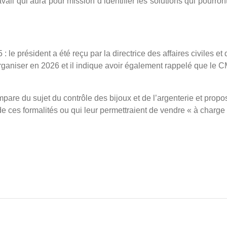
vail qui aura pour mission d’identifier les solutions qui pourr
le président a été reçu par la directrice des affaires civiles et 
ganiser en 2026 et il indique avoir également rappelé que le CMV 
are du sujet du contrôle des bijoux et de l’argenterie et propo
e ces formalités ou qui leur permettraient de vendre « à charge 