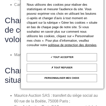
Camille Héberlé – Caen enchères SARL
Nous utilisons des cookies pour réaliser des
statistiques et mesurer l'audience du site. Vous
pouvez exprimer vos choix en utilisant les boutons
Changement ou démission
ci-après et changer d’avis à tout moment en
cliquant sur la rubrique « Gérer les cookies » située
en bas de chaque page de notre site. Si vous
de commissaires-priseurs
souhaitez en savoir plus sur comment nous
utilisons les cookies, cliquez sur « Personnaliser
volontaires
mes choix ». Pour plus d’information, veuillez
consulter notre
politique de protection des données
.
Marion Giesenfeld – Ave SAS
TOUT ACCEPTER
Changement dans la
TOUT REFUSER
situation des OVV
PERSONNALISER MES CHOIX
Maurice Auction SAS : transfert du siège social au
60 rue de la Boétie, 75008 Paris ;