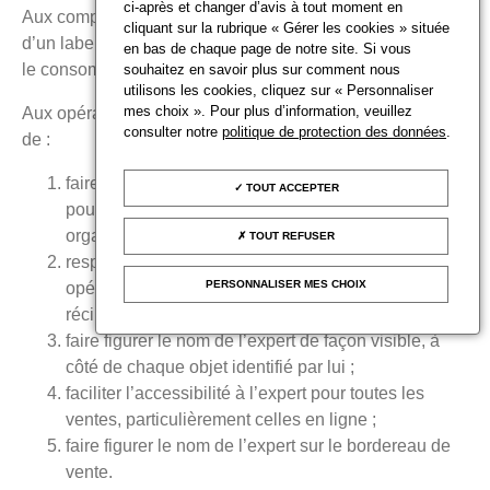
ci-après et changer d’avis à tout moment en
Aux compagnies d’experts, il est recommandé la création
cliquant sur la rubrique « Gérer les cookies » située
d’un label de l’expertise, indépendant, propre à sécuriser
en bas de chaque page de notre site. Si vous
le consommateur ;
souhaitez en savoir plus sur comment nous
utilisons les cookies, cliquez sur « Personnaliser
mes choix ». Pour plus d’information, veuillez
Aux opérateurs de ventes volontaires, il est recommandé
consulter notre
politique de protection des données
.
de :
faire appel à un expert membre d’une compagnie
TOUT ACCEPTER
pour les ventes de spécialités, que celles-ci soient
organisées en ligne ou non ;
TOUT REFUSER
respecter et faire valoir au sein du tandem
PERSONNALISER MES CHOIX
opérateur/expert un rapport d’indépendance
réciproque ;
faire figurer le nom de l’expert de façon visible, à
côté de chaque objet identifié par lui ;
faciliter l’accessibilité à l’expert pour toutes les
ventes, particulièrement celles en ligne ;
faire figurer le nom de l’expert sur le bordereau de
vente.