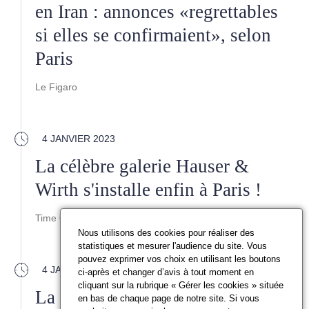
en Iran : annonces «regrettables
si elles se confirmaient», selon
Paris
Le Figaro
4 JANVIER 2023
La célèbre galerie Hauser &
Wirth s'installe enfin à Paris !
Time Out
Nous utilisons des cookies pour réaliser des
statistiques et mesurer l'audience du site. Vous
pouvez exprimer vos choix en utilisant les boutons
4 JANVIER 2023
ci-après et changer d’avis à tout moment en
cliquant sur la rubrique « Gérer les cookies » située
La préemption, une procédure
en bas de chaque page de notre site. Si vous