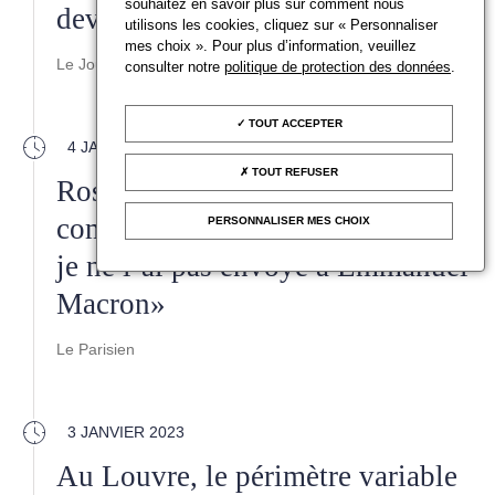
souhaitez en savoir plus sur comment nous
devenue très courante
utilisons les cookies, cliquez sur « Personnaliser
mes choix ». Pour plus d’information, veuillez
Le Journal des arts
consulter notre
politique de protection des données
.
TOUT ACCEPTER
4 JANVIER 2023
TOUT REFUSER
Roselyne Bachelot règle ses
comptes dans un livre : «Mince,
PERSONNALISER MES CHOIX
je ne l’ai pas envoyé à Emmanuel
Macron»
Le Parisien
3 JANVIER 2023
Au Louvre, le périmètre variable