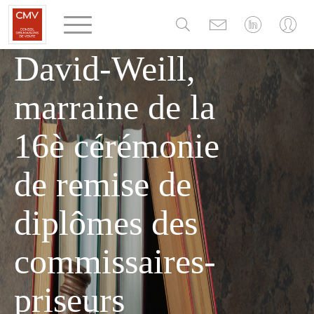
Panneau de gestion des cookies
d'Hélène
David-Weill,
marraine de la
16è cérémonie
de remise de
diplômes des
commissaires-
priseurs