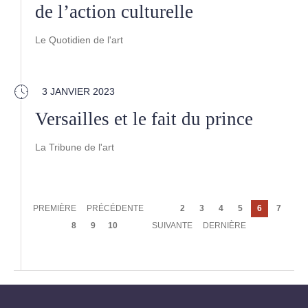
de l’action culturelle
Le Quotidien de l'art
3 JANVIER 2023
Versailles et le fait du prince
La Tribune de l'art
Pagination
PREMIÈRE
PREMIÈRE
PAGE
PRÉCÉDENTE
Page
2
Page
3
Page
4
Page
5
Page
6
Page
7
PAGE
PRÉCÉDENTE
courante
Page
8
Page
9
Page
10
PAGE
SUIVANTE
DERNIÈRE
DERNIÈRE
SUIVANTE
PAGE