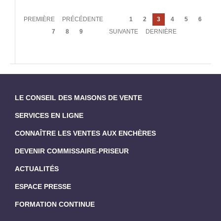
Pagination
PREMIÈRE
PREMIÈRE
PAGE
PRÉCÉDENTE
Page
1
Page
2
Page
3
Page
4
Page
5
Page
6
PAGE
PRÉCÉDENTE
courante
Page
7
Page
8
Page
9
PAGE
SUIVANTE
DERNIÈRE
DERNIÈRE
SUIVANTE
PAGE
LE CONSEIL DES MAISONS DE VENTE
SERVICES EN LIGNE
CONNAÎTRE LES VENTES AUX ENCHÈRES
DEVENIR COMMISSAIRE-PRISEUR
ACTUALITÉS
ESPACE PRESSE
FORMATION CONTINUE