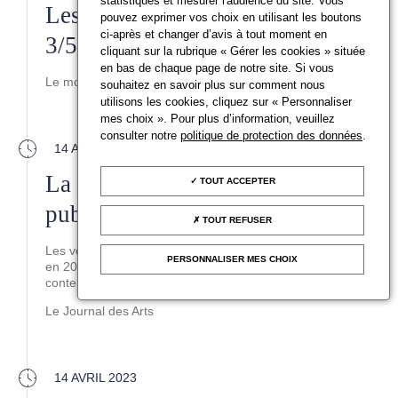
statistiques et mesurer l'audience du site. Vous
Les artistes au musée : épisode
pouvez exprimer vos choix en utilisant les boutons
ci-après et changer d’avis à tout moment en
3/5 du podcast L'Art est le musée
cliquant sur la rubrique « Gérer les cookies » située
en bas de chaque page de notre site. Si vous
Le monde
souhaitez en savoir plus sur comment nous
utilisons les cookies, cliquez sur « Personnaliser
mes choix ». Pour plus d’information, veuillez
consulter notre
politique de protection des données
.
14 AVRIL 2023
La Chine plombe les ventes
TOUT ACCEPTER
publiques
TOUT REFUSER
Les ventes aux enchères accusent un léger fléchissement
PERSONNALISER MES CHOIX
en 2022 en raison d’un effondrement de la Chine. L’art
contemporain continue à « surperformer ».
Le Journal des Arts
14 AVRIL 2023