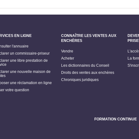
RVICES EN LIGNE
CONNAÎTRE LES VENTES AUX
DEVE
ENCHÈRES
PRIS
sulter l'annuaire
Vendre
L'accè
larer un commissaire-priseur
Acheter
La for
larer une libre prestation de
vice
Les dictionnaires du Conseil
S'insc
larer une nouvelle maison de
Droits des ventes aux enchères
tes
Chroniques juridiques
oser une réclamation en ligne
er votre question
FORMATION CONTINUE