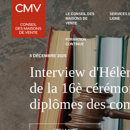
Panneau de gestion des cookies
LE CONSEIL DES
SERVICES 
MAISONS DE
LIGNE
VENTE
FORMATION
CONTINUE
5 DÉCEMBRE 2025
Interview d'Hélè
de la 16è cérémo
diplômes des com