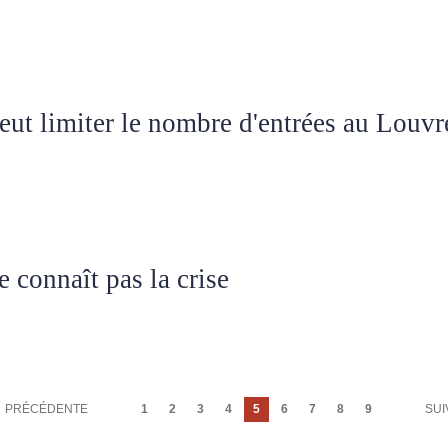
eut limiter le nombre d'entrées au Louvr
e connaît pas la crise
PAGE
PRÉCÉDENTE
Page
1
Page
2
Page
3
Page
4
Page
5
Page
6
Page
7
Page
8
Page
9
PA
SUI
PRÉCÉDENTE
courante
SUI