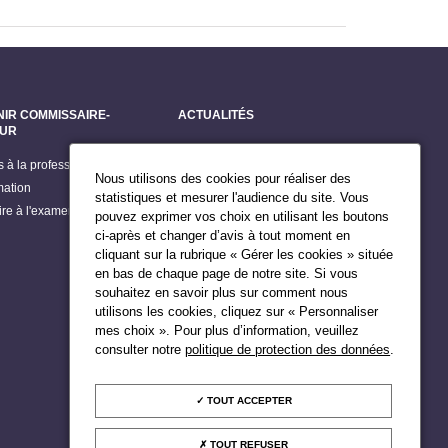
NIR COMMISSAIRE-
ACTUALITÉS
EUR
Dernières actualités
s à la profession
Grands dossiers
Nous utilisons des cookies pour réaliser des
mation
Billets du Président
statistiques et mesurer l'audience du site. Vous
rire à l'examen d'accès
pouvez exprimer vos choix en utilisant les boutons
Publications
ci-après et changer d’avis à tout moment en
Agenda du Président
cliquant sur la rubrique « Gérer les cookies » située
en bas de chaque page de notre site. Si vous
souhaitez en savoir plus sur comment nous
utilisons les cookies, cliquez sur « Personnaliser
mes choix ». Pour plus d’information, veuillez
consulter notre
politique de protection des données
.
TOUT ACCEPTER
TOUT REFUSER