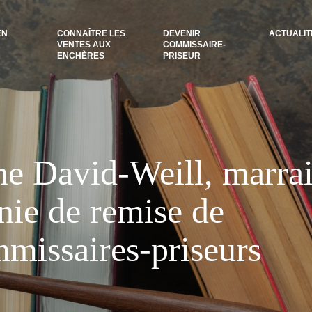
EN
CONNAÎTRE LES
DEVENIR
ACTUALIT
VENTES AUX
COMMISSAIRE-
ENCHÈRES
PRISEUR
ne David-Weill, marra
nie de remise de
missaires-priseurs