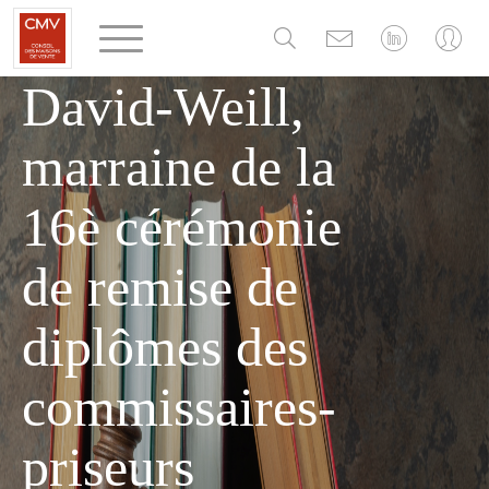
Panneau de gestion des cookies
d'Hélène
David-Weill,
marraine de la
16è cérémonie
de remise de
diplômes des
commissaires-
priseurs