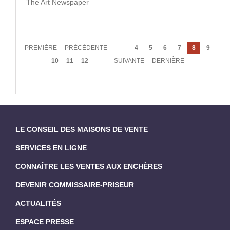
The Art Newspaper
Pagination
PREMIÈRE
PREMIÈRE
PAGE
PRÉCÉDENTE
Page
4
Page
5
Page
6
Page
7
Page
8
Page
9
PAGE
PRÉCÉDENTE
courante
Page
10
Page
11
Page
12
PAGE
SUIVANTE
DERNIÈRE
DERNIÈRE
SUIVANTE
PAGE
LE CONSEIL DES MAISONS DE VENTE
SERVICES EN LIGNE
CONNAÎTRE LES VENTES AUX ENCHÈRES
DEVENIR COMMISSAIRE-PRISEUR
ACTUALITÉS
ESPACE PRESSE