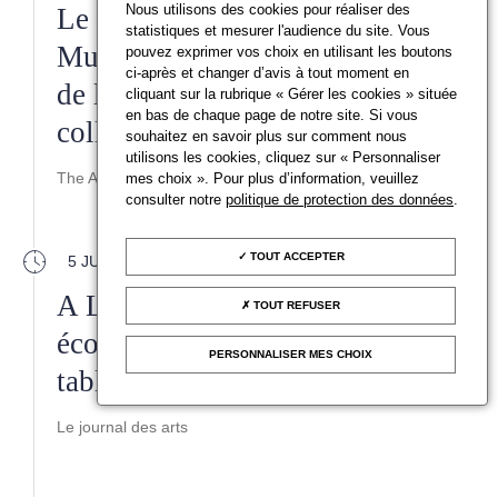
Nous utilisons des cookies pour réaliser des
Le directeur du Victoria & Albert
statistiques et mesurer l'audience du site. Vous
Museum appelle à une révision
pouvez exprimer vos choix en utilisant les boutons
ci-après et changer d’avis à tout moment en
de la loi britannique sur les
cliquant sur la rubrique « Gérer les cookies » située
en bas de chaque page de notre site. Si vous
collections
souhaitez en savoir plus sur comment nous
utilisons les cookies, cliquez sur « Personnaliser
The Art Newspaper
mes choix ». Pour plus d’information, veuillez
consulter notre
politique de protection des données
.
TOUT ACCEPTER
5 JUILLET 2022
A Londres, deux militants
TOUT REFUSER
écologistes se collent à un
PERSONNALISER MES CHOIX
tableau de la National Gallery
Le journal des arts