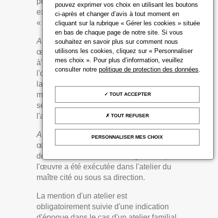
préconise l’emploi de différentes
pouvez exprimer vos choix en utilisant les boutons
expressions précisées dans décret
ci-après et changer d’avis à tout moment en
« Marcus » :
cliquant sur la rubrique « Gérer les cookies » située
en bas de chaque page de notre site. Si vous
Attribué à
: dans la description d’une
souhaitez en savoir plus sur comment nous
utilisons les cookies, cliquez sur « Personnaliser
œuvre d’art, « l'emploi du terme "attribué
mes choix ». Pour plus d’information, veuillez
à" suivi d'un nom d'artiste garantit que
consulter notre
politique de protection des données
.
l'œuvre ou l'objet a été exécuté pendant
la période de production de l'artiste
mentionné et que des présomptions
TOUT ACCEPTER
sérieuses désignent celui-ci comme
l'auteur vraisemblable ».
TOUT REFUSER
Atelier de :
dans la description d’une
PERSONNALISER MES CHOIX
œuvre d’art, « l'emploi des termes "atelier
de" suivis d'un nom d'artiste garantit que
l'œuvre a été exécutée dans l'atelier du
maître cité ou sous sa direction.
La mention d'un atelier est
obligatoirement suivie d'une indication
d'époque dans le cas d'un atelier familial