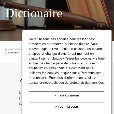
Dictionaire
Nous utilisons des cookies pour réaliser des
statistiques et mesurer l'audience du site. Vous
pouvez exprimer vos choix en utilisant les boutons
Accueil
Connaître les ventes aux enchères
Les dictionnaires du Conseil
Accès
aux ventes
ci-après et changer d’avis à tout moment en
cliquant sur la rubrique « Gérer les cookies » située
en bas de chaque page de notre site. Si vous
souhaitez en savoir plus sur comment nous
utilisons les cookies, cliquez sur « Personnaliser
mes choix ». Pour plus d’information, veuillez
Accès aux ventes
consulter notre
politique de protection des données
.
L'accès aux ventes aux enchères
TOUT ACCEPTER
publiques est gratuit et ouvert au public
sans obligation d'enchérir.
TOUT REFUSER