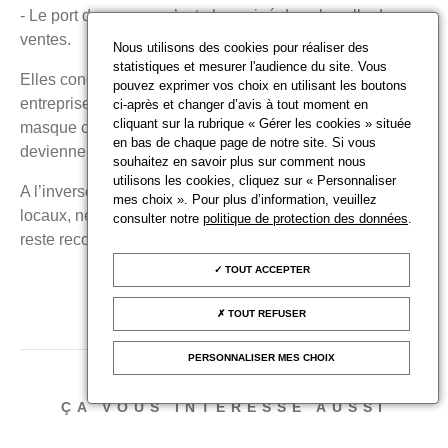
- Le port du masque n’est plus exigé dans la salle de
ventes.
Nous utilisons des cookies pour réaliser des
statistiques et mesurer l'audience du site. Vous
Elles concernent également la vie au sein des
pouvez exprimer vos choix en utilisant les boutons
entreprises : les obligations de distanciation et de port du
ci-après et changer d’avis à tout moment en
cliquant sur la rubrique « Gérer les cookies » située
masque cessent de s’appliquer à l’intérieur des locaux et
en bas de chaque page de notre site. Si vous
deviennent facultatives.
souhaitez en savoir plus sur comment nous
utilisons les cookies, cliquez sur « Personnaliser
A l’inverse, le respect des règles d’hygiène (aération des
mes choix ». Pour plus d’information, veuillez
locaux, nettoyage des surfaces, lavage des mains au gel)
consulter notre
politique de protection des données
.
reste recommandé.
TOUT ACCEPTER
TOUT REFUSER
PUBLIÉ LE
15 MARS 2022
PERSONNALISER MES CHOIX
ÇA VOUS INTÉRESSE AUSSI