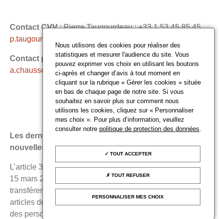
Contact CVV
: Pierre Taugourdeau : +33 1 53 45 85 45
p.taugourdeau@conseildesventes.fr
Nous utilisons des cookies pour réaliser des
statistiques et mesurer l'audience du site. Vous
Contact presse
: Ariane Chausson : +33 6 07 28 52 07 /
pouvez exprimer vos choix en utilisant les boutons
a.chausson@conseildesventes.fr
ci-après et changer d’avis à tout moment en
cliquant sur la rubrique « Gérer les cookies » située
en bas de chaque page de notre site. Si vous
souhaitez en savoir plus sur comment nous
utilisons les cookies, cliquez sur « Personnaliser
mes choix ». Pour plus d’information, veuillez
consulter notre
politique de protection des données
.
Les dernières mesures européennes imposent de
nouvelles restrictions de commerce avec la Russie.
TOUT ACCEPTER
L’article 3 nonies du règlement 2022/428 du Conseil du
TOUT REFUSER
15 mars 2022 interdit en effet de vendre, de fournir, de
transférer ou d’exporter, directement ou indirectement, les
PERSONNALISER MES CHOIX
articles de luxe d’une valeur supérieure à 300 euros à
des personnes physiques ou morale en Russie.