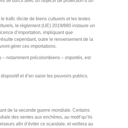
ls se durcit avec un objectif de protection d’un
rafic illicite de biens culturels et les textes
lturels, le règlement (UE) 2019/880 instaure un
licence d’importation, impliquant que
 résulte cependant, outre le renversement de la
ront gérer ces importations.
ns – notamment précolombiens – importés, est
dispositif et d’en saisir les pouvoirs publics.
tant de la seconde guerre mondiale. Certains
ndiale des ventes aux enchères, au motif qu’ils
seurs afin d’éviter ce scandale, et veillera au