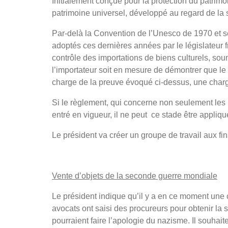
Initialement conçue pour la protection du patrimoi
patrimoine universel, développé au regard de la 
Par-delà la Convention de l’Unesco de 1970 et ses 
adoptés ces dernières années par le législateur 
contrôle des importations de biens culturels, sou
l’importateur soit en mesure de démontrer que le 
charge de la preuve évoqué ci-dessus, une charge
Si le règlement, qui concerne non seulement les
entré en vigueur, il ne peut ce stade être appliq
Le président va créer un groupe de travail aux fins
Vente d’objets de la seconde guerre mondiale
Le président indique qu’il y a en ce moment une 
avocats ont saisi des procureurs pour obtenir la 
pourraient faire l’apologie du nazisme. Il souhai