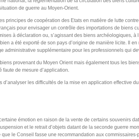
ne national, la réglementation de la circulation des biens culture
situation de guerre au Moyen-Orient.
principes de coopération des Etats en matière de lutte contre le t
français pour envisager un contrôle des importations de biens cu
mises à déclaration ou, s’agissant des biens archéologiques, à 
bien a été exporté de son pays d’origine de manière licite. Il en
 administrative supplémentaire pour les professionnels qui dev
 biens provenant du Moyen Orient mais également tous les bie
ué faute de mesure d’application.
 d’analyser les difficultés de la mise en application effective du 
certaine émotion en raison de la vente de certains souvenirs da
suspension et le retrait d’objets datant de la seconde guerre mo
te que le Conseil fasse une recommandation aux commissaires-pri