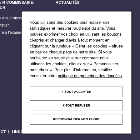
NIR COMMISSAIRE-
ACTUALITÉS
EUR
Dernières actualités
s à la profession
Grands dossiers
Nous utilisons des cookies pour réaliser des
mation
Billets du Président
statistiques et mesurer l'audience du site. Vous
rire à l'examen d'accès
pouvez exprimer vos choix en utilisant les boutons
Publications
ci-après et changer d’avis à tout moment en
Agenda du Président
cliquant sur la rubrique « Gérer les cookies » située
en bas de chaque page de notre site. Si vous
souhaitez en savoir plus sur comment nous
utilisons les cookies, cliquez sur « Personnaliser
mes choix ». Pour plus d’information, veuillez
consulter notre
politique de protection des données
.
TOUT ACCEPTER
TOUT REFUSER
PERSONNALISER MES CHOIX
ACT
LINKEDIN
NEWSLETTER