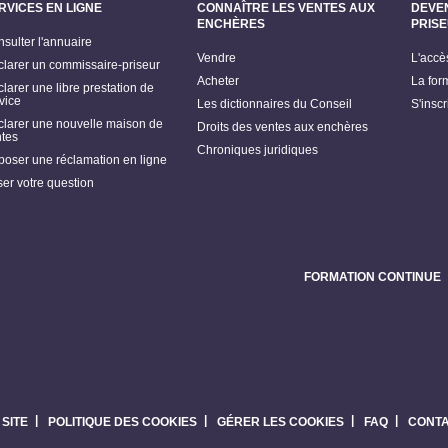
RVICES EN LIGNE
CONNAÎTRE LES VENTES AUX
DEVE
ENCHÈRES
PRIS
sulter l'annuaire
Vendre
L'accè
larer un commissaire-priseur
Acheter
La for
larer une libre prestation de
vice
Les dictionnaires du Conseil
S'insc
larer une nouvelle maison de
Droits des ventes aux enchères
tes
Chroniques juridiques
oser une réclamation en ligne
er votre question
FORMATION CONTINUE
 SITE
POLITIQUE DES COOKIES
GÉRER LES COOKIES
FAQ
CONT