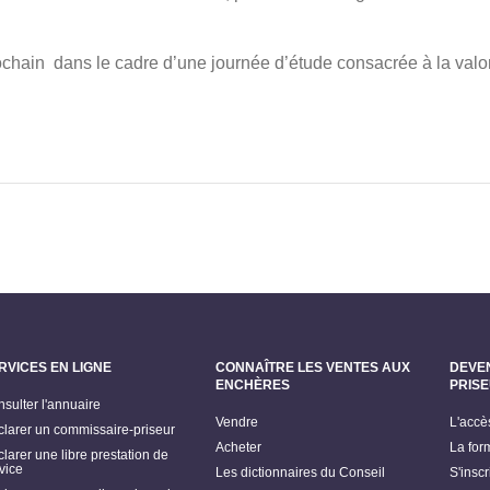
chain dans le cadre d’une journée d’étude consacrée à la valori
RVICES EN LIGNE
CONNAÎTRE LES VENTES AUX
DEVE
ENCHÈRES
PRIS
sulter l'annuaire
Vendre
L'accè
larer un commissaire-priseur
Acheter
La for
larer une libre prestation de
vice
Les dictionnaires du Conseil
S'insc