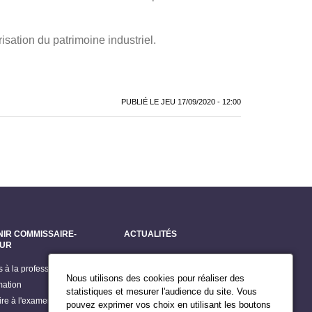
sation du patrimoine industriel.
PUBLIÉ LE
JEU 17/09/2020 - 12:00
NIR COMMISSAIRE-
ACTUALITÉS
EUR
Dernières actualités
s à la profession
Grands dossiers
Nous utilisons des cookies pour réaliser des
mation
Billets du Président
statistiques et mesurer l'audience du site. Vous
rire à l'examen d'accès
pouvez exprimer vos choix en utilisant les boutons
Publications