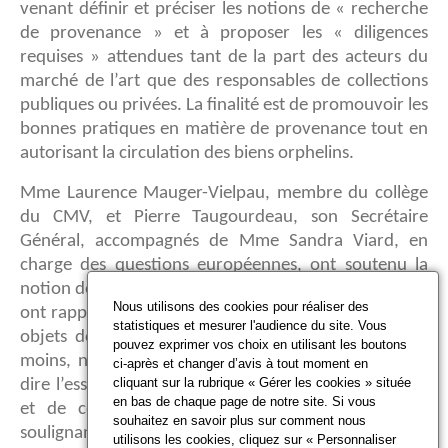
venant définir et préciser les notions de « recherche
de provenance » et à proposer les « diligences
requises » attendues tant de la part des acteurs du
marché de l’art que des responsables de collections
publiques ou privées. La finalité est de promouvoir les
bonnes pratiques en matière de provenance tout en
autorisant la circulation des biens orphelins.
Mme Laurence Mauger-Vielpau, membre du collège
du CMV, et Pierre Taugourdeau, son Secrétaire
Général, accompagnés de Mme Sandra Viard, en
charge des questions européennes, ont soutenu la
notion de « présomption d’innocence » des objets. Ils
Nous utilisons des cookies pour réaliser des
ont rappelé la nécessité de permettre à la plupart des
statistiques et mesurer l'audience du site. Vous
objets dont la provenance n’est pas, ou, à tout le
pouvez exprimer vos choix en utilisant les boutons
moins, n’est pas entièrement documentée – c’est-à-
ci-après et changer d’avis à tout moment en
cliquant sur la rubrique « Gérer les cookies » située
dire l’essentiel des objets-, de circuler sur le marché
en bas de chaque page de notre site. Si vous
et de continuer à avoir une existence juridique
souhaitez en savoir plus sur comment nous
soulignant qu’une absence d’information dans la
utilisons les cookies, cliquez sur « Personnaliser