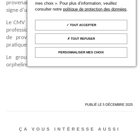
provenance n’est pas, en soi, inéluctablement, le
mes choix ». Pour plus d’information, veuillez
consulter notre
politique de protection des données
.
signe d’un trafic illicite.
Le CMV a appelé, enfin, à la mise en place de règles
TOUT ACCEPTER
professionnelles permettant de décliner la recherche
de provenance en obligations opérationnelles et
TOUT REFUSER
pratiques.
PERSONNALISER MES CHOIX
Le groupe de travail d’UNIDROIT sur les biens
orphelins se réunira à nouveau à la mi-mars.
PUBLIÉ LE
5 DÉCEMBRE 2025
ÇA VOUS INTÉRESSE AUSSI