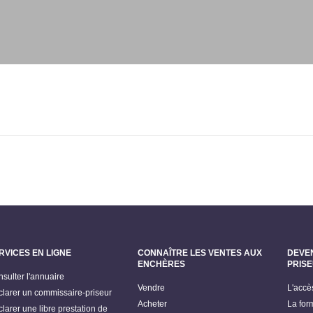
RVICES EN LIGNE
CONNAÎTRE LES VENTES AUX
DEVE
ENCHÈRES
PRIS
sulter l'annuaire
Vendre
L'accè
larer un commissaire-priseur
Acheter
La for
larer une libre prestation de