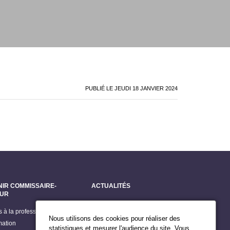
PUBLIÉ LE
JEUDI 18 JANVIER 2024
NIR COMMISSAIRE-
ACTUALITÉS
EUR
Dernières actualités
s à la profession
Grands dossiers
Nous utilisons des cookies pour réaliser des
mation
Billets du Président
statistiques et mesurer l'audience du site. Vous