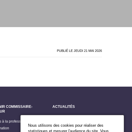
PUBLIÉ LE
JEUDI 21 MAI 2026
NIR COMMISSAIRE-
ACTUALITÉS
EUR
Dernières actualités
s à la profession
Grands dossiers
Nous utilisons des cookies pour réaliser des
mation
Billets du Président
statistiques et mesurer l'audience du site. Vous