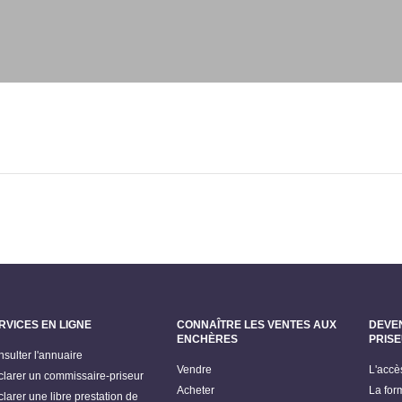
RVICES EN LIGNE
CONNAÎTRE LES VENTES AUX
DEVE
ENCHÈRES
PRIS
sulter l'annuaire
Vendre
L'accè
larer un commissaire-priseur
Acheter
La for
larer une libre prestation de