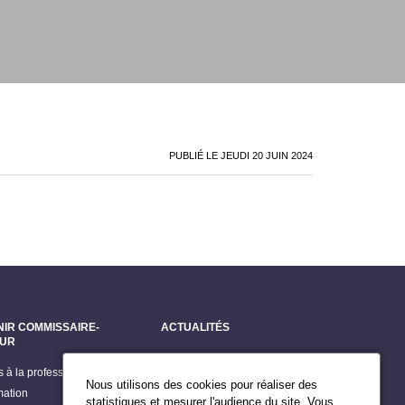
PUBLIÉ LE
JEUDI 20 JUIN 2024
NIR COMMISSAIRE-
ACTUALITÉS
EUR
Dernières actualités
s à la profession
Grands dossiers
Nous utilisons des cookies pour réaliser des
mation
Billets du Président
statistiques et mesurer l'audience du site. Vous