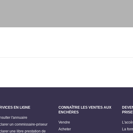
RVICES EN LIGNE
CONNAÎTRE LES VENTES AUX
DEVE
ENCHÈRES
PRIS
sulter l'annuaire
Vendre
L'accè
larer un commissaire-priseur
Acheter
La for
larer une libre prestation de