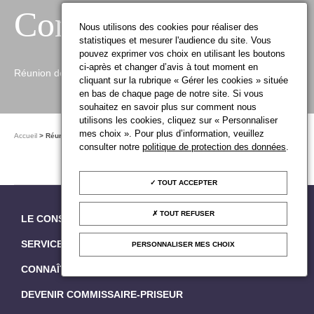
Conseil
Nous utilisons des cookies pour réaliser des
statistiques et mesurer l'audience du site. Vous
pouvez exprimer vos choix en utilisant les boutons
ci-après et changer d’avis à tout moment en
Réunion des Services du Conseil
cliquant sur la rubrique « Gérer les cookies » située
en bas de chaque page de notre site. Si vous
souhaitez en savoir plus sur comment nous
utilisons les cookies, cliquez sur « Personnaliser
mes choix ». Pour plus d’information, veuillez
Accueil
Réunion des Services du Conseil
consulter notre
politique de protection des données
.
PUBLIÉ LE
JEUDI 20 AVRIL 2023
TOUT ACCEPTER
TOUT REFUSER
LE CONSEIL DES MAISONS DE VENTE
SERVICES EN LIGNE
PERSONNALISER MES CHOIX
CONNAÎTRE LES VENTES AUX ENCHÈRES
DEVENIR COMMISSAIRE-PRISEUR