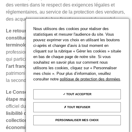
des ventes dans le respect des exigences légales et
réglementaires, au service de la protection des vendeurs,
des acquéreurs et du bon fonctionnement du marché.
Nous utilisons des cookies pour réaliser des
Le retour officiel du titre de commissaire-priseur
statistiques et mesurer l'audience du site. Vous
constitue bien davantage qu'une évolution de
pouvez exprimer vos choix en utilisant les boutons
terminologie.
Il consacre la pleine reconnaissance d'une
ci-après et changer d’avis à tout moment en
cliquant sur la rubrique « Gérer les cookies » située
profession d'excellence, héritière d'une histoire séculaire,
en bas de chaque page de notre site. Si vous
qui participe activement
au rayonnement du marché de
souhaitez en savoir plus sur comment nous
l'art français
, à la circulation des biens culturels et
utilisons les cookies, cliquez sur « Personnaliser
patrimoniaux, ainsi qu'au développement du marché de
mes choix ». Pour plus d’information, veuillez
consulter notre
politique de protection des données
.
la seconde main.
Le Conseil des maisons de vente se réjouit de cette
TOUT ACCEPTER
étape majeure pour la profession.
Le rétablissement
officiel du titre de commissaire-priseur
renforce la
TOUT REFUSER
lisibilité de la profession auprès du public, des
collectionneurs, des institutions et des acteurs
PERSONNALISER MES CHOIX
économiques
, tout en affirmant pleinement l'identité des